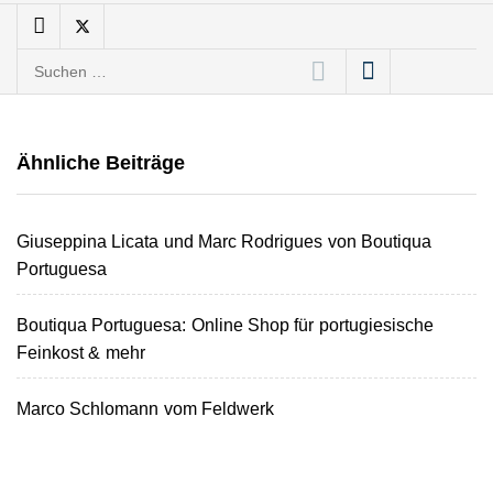
sichtbar und erlebar – das
Feldwerk stellt sich vor!
Suchen
Anna Deimann von AD
nach:
Consulting
AD Consulting: Die
Ähnliche Beiträge
Digitalagentur aus
Dortmund bringt
Unternehmen online auf
Erfolgskurs
Giuseppina Licata und Marc Rodrigues von Boutiqua
glowkitchen food macht
Portuguesa
leckeres Bananenbrot
Boutiqua Portuguesa: Online Shop für portugiesische
Christian Löhr von LUUP
Feinkost & mehr
Coffee im Interview
Marco Schlomann vom Feldwerk
Studeez im Employer
Portrait