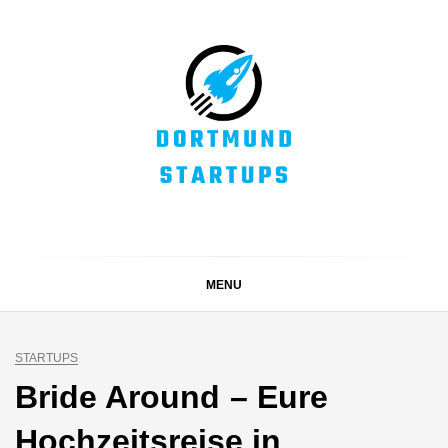
Skip
to
content
DORTMUND
Alles rund um die Startupszene bei uns in Dortmund und
dem ganzen Sauerland
STARTUPS
MENU
STARTUPS
Bride Around – Eure
Hochzeitsreise in