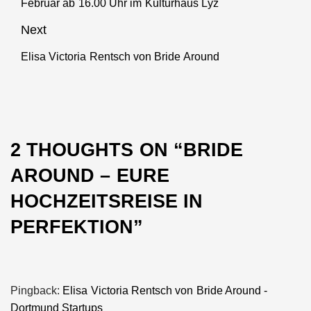
Februar ab 16.00 Uhr im Kulturhaus Lÿz
post:
Next
Elisa Victoria Rentsch von Bride Around
Next
post:
2 THOUGHTS ON “
BRIDE
AROUND – EURE
HOCHZEITSREISE IN
PERFEKTION
”
Pingback:
Elisa Victoria Rentsch von Bride Around -
Dortmund Startups