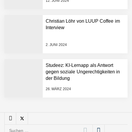
12. JUNI 2024
Christian Löhr von LUUP Coffee im
Interview
Giuseppina Licata und
Marc Rodrigues von
2. JUNI 2024
Boutiqua Portuguesa
Boutiqua Portuguesa:
Online Shop für
Studeez: KI-Lernapp als Antwort
portugiesische Feinkost &
gegen soziale Ungerechtigkeiten in
mehr
der Bildung
Marco Schlomann vom
Feldwerk
26. MÄRZ 2024
Regionaler Artenschutz
sichtbar und erlebar – das
Feldwerk stellt sich vor!
Suchen
Anna Deimann von AD