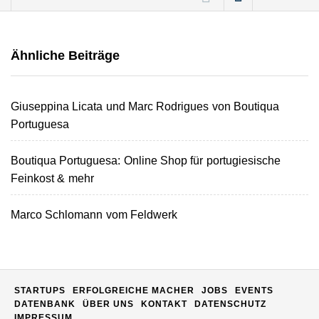
Consulting
nach:
AD Consulting: Die
Ähnliche Beiträge
Digitalagentur aus
Dortmund bringt
Unternehmen online auf
Erfolgskurs
Giuseppina Licata und Marc Rodrigues von Boutiqua
glowkitchen food macht
Portuguesa
leckeres Bananenbrot
Boutiqua Portuguesa: Online Shop für portugiesische
Christian Löhr von LUUP
Feinkost & mehr
Coffee im Interview
Marco Schlomann vom Feldwerk
Studeez im Employer
Portrait
Ahmad El-Ali von Studeez
STARTUPS
ERFOLGREICHE MACHER
JOBS
EVENTS
DATENBANK
ÜBER UNS
KONTAKT
DATENSCHUTZ
IMPRESSUM