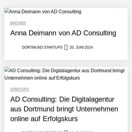
MACHER
Anna Deimann von AD Consulting
DORTMUND STARTUPS
20. JUNI 2024
Giuseppina Licata und
Marc Rodrigues von
Boutiqua Portuguesa
STARTUPS
AD Consulting: Die Digitalagentur
Boutiqua Portuguesa:
Online Shop für
aus Dortmund bringt Unternehmen
portugiesische Feinkost &
mehr
online auf Erfolgskurs
Marco Schlomann vom
Feldwerk