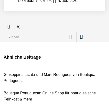
DORTMUND STARTUPS
16. JUNI 2024
Regionaler Artenschutz
sichtbar und erlebar – das
Feldwerk stellt sich vor!
Anna Deimann von AD
Suchen
Consulting
nach:
AD Consulting: Die
Digitalagentur aus
Ähnliche Beiträge
Dortmund bringt
Unternehmen online auf
Erfolgskurs
glowkitchen food macht
Giuseppina Licata und Marc Rodrigues von Boutiqua
leckeres Bananenbrot
Portuguesa
Boutiqua Portuguesa: Online Shop für portugiesische
Christian Löhr von LUUP
Coffee im Interview
Feinkost & mehr