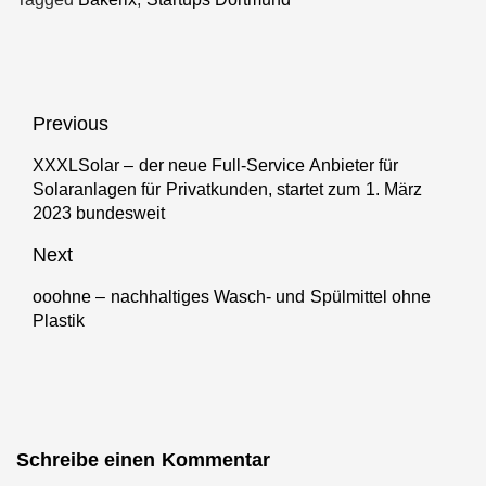
Backstube und
direkt auf
von
Bakerix
Google
Arbeitsplätzen
beginnen
unumgänglich
Kooperation
im Ruhrgebiet
Beitragsnavigation
Previous
XXXLSolar – der neue Full-Service Anbieter für
Previous
Solaranlagen für Privatkunden, startet zum 1. März
post:
2023 bundesweit
Next
ooohne – nachhaltiges Wasch- und Spülmittel ohne
Next
Plastik
post:
Schreibe einen Kommentar