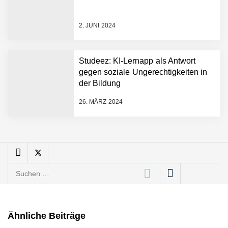
Giuseppina Licata und
Marc Rodrigues von
2. JUNI 2024
Boutiqua Portuguesa
Boutiqua Portuguesa:
Online Shop für
Studeez: KI-Lernapp als Antwort
portugiesische Feinkost &
gegen soziale Ungerechtigkeiten in
mehr
der Bildung
Marco Schlomann vom
Feldwerk
26. MÄRZ 2024
Regionaler Artenschutz
sichtbar und erlebar – das
Feldwerk stellt sich vor!
Suchen
Anna Deimann von AD
Consulting
nach:
AD Consulting: Die
Ähnliche Beiträge
Digitalagentur aus