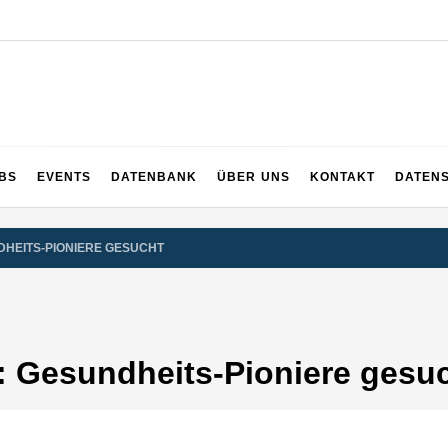
UPS
 und dem ganzen Sauerland
BS
EVENTS
DATENBANK
ÜBER UNS
KONTAKT
DATEN
UNDHEITS-PIONIERE GESUCHT
20: Gesundheits-Pioniere gesu