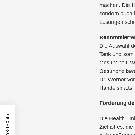
machen. Die He
sondern auch k
Lösungen schn
Renommierter 
Die Auswahl de
Tank und somit
Gesundheit, Wi
Gesundheitswes
Dr. Werner vo
Handelsblatts.
Förderung d
Die Health-i In
Ziel ist es, d