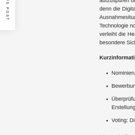
PREVIOUS POST
aufzuspüren u
denn die Digit
Ausnahmesituat
Technologie no
verleiht die H
besondere Sic
Kurzinformat
Nominieru
Bewerbun
Überprüfu
Erstellun
Voting: D