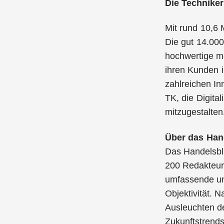
Die Technike
Mit rund 10,6 
Die gut 14.000
hochwertige me
ihren Kunden i
zahlreichen In
TK, die Digit
mitzugestalten
Über das Hand
Das Handelsbla
200 Redakteure
umfassende und
Objektivität. 
Ausleuchten d
Zukunftstrends