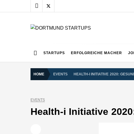
Skip
to
content
DORTMUND START
Alles rund um die Startupszene bei uns in Dortmund
STARTUPS
ERFOLGREICHE MACHER
JO
HOME
EVENTS
HEALTH-I INITIATIVE 2020: GES
EVENTS
Health-i Initiative 20