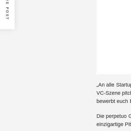
PREVIOUS POST
„An alle Start
VC-Szene pitc
bewerbt euch 
Die perpetuo 
einzigartige P