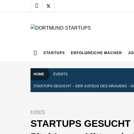
Skip
to
content
DORTMUND START
Alles rund um die Startupszene bei uns in Dortmund
STARTUPS
ERFOLGREICHE MACHER
JO
HOME
EVENTS
STARTUPS GESUCHT – DER AUFZUG DES GRAUENS – DE
EVENTS
STARTUPS GESUCHT – D