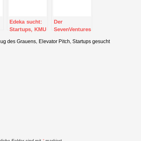
Edeka sucht:
Der
Startups, KMU
SevenVentures
´s oder
Pitch Day 2019
zug des Grauens
,
Elevator Pitch
,
Startups gesucht
etablierte
steht vor der
Unternehmen
Tür
mit Tech
Fokus
rliche Felder sind mit
*
markiert