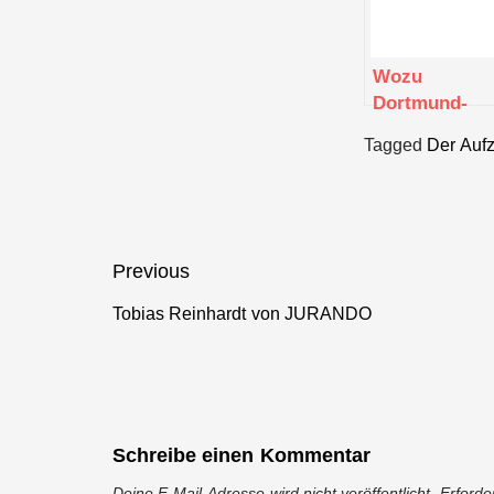
Wozu
Dortmund-
Startups.de ?
Tagged
Der Auf
Beitragsnavigation
Previous
Tobias Reinhardt von JURANDO
Previous
post:
Schreibe einen Kommentar
Deine E-Mail-Adresse wird nicht veröffentlicht.
Erforde