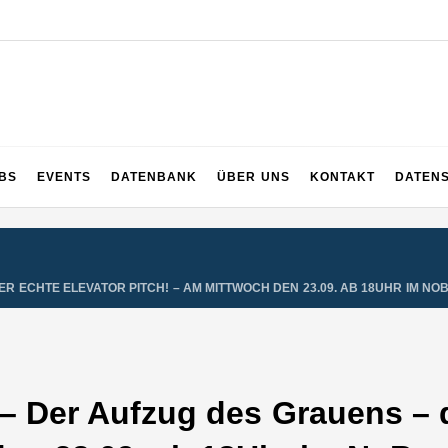
UPS
 und dem ganzen Sauerland
BS
EVENTS
DATENBANK
ÜBER UNS
KONTAKT
DATEN
R ECHTE ELEVATOR PITCH! – AM MITTWOCH DEN 23.09. AB 18UHR IM 
er Aufzug des Grauens – de