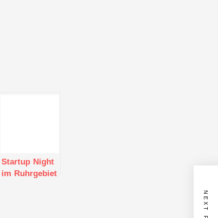
Startup Night
im Ruhrgebiet
– November
NEXT POST
2019