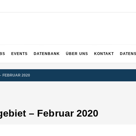
UPS
 und dem ganzen Sauerland
BS
EVENTS
DATENBANK
ÜBER UNS
KONTAKT
DATEN
– FEBRUAR 2020
gebiet – Februar 2020