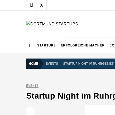
Skip
to
content
DORTMUND START
Alles rund um die Startupszene bei uns in Dortmund
STARTUPS
ERFOLGREICHE MACHER
JO
HOME
EVENTS
STARTUP NIGHT IM RUHRGEBIET 
EVENTS
Startup Night im Ruhr