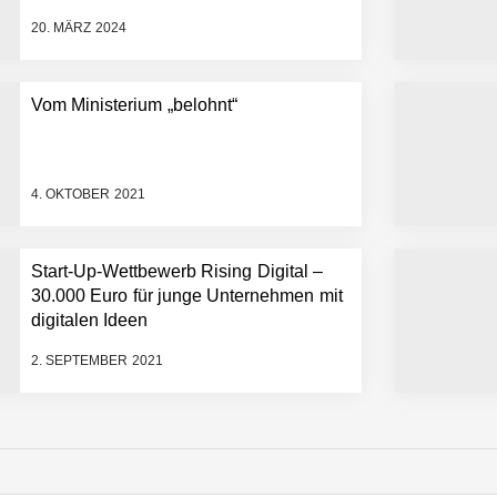
20. MÄRZ 2024
es von Boutiqua Portuguesa
Vom Ministerium „belohnt“
r portugiesische Feinkost & mehr
4. OKTOBER 2021
Start-Up-Wettbewerb Rising Digital –
30.000 Euro für junge Unternehmen mit
rlebar – das Feldwerk stellt sich vor!
digitalen Ideen
2. SEPTEMBER 2021
us Dortmund bringt Unternehmen online auf Erfolgskurs