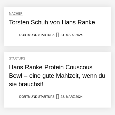
MACHER
Torsten Schuh von Hans Ranke
DORTMUND STARTUPS
24. MÄRZ 2024
Giuseppina Licata und
Marc Rodrigues von
Boutiqua Portuguesa
STARTUPS
Hans Ranke Protein Couscous
Boutiqua Portuguesa:
Online Shop für
Bowl – eine gute Mahlzeit, wenn du
portugiesische Feinkost &
mehr
sie brauchst!
Marco Schlomann vom
Feldwerk
DORTMUND STARTUPS
22. MÄRZ 2024
Regionaler Artenschutz
sichtbar und erlebar – das