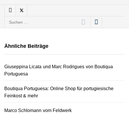
Feldwerk stellt sich vor!
Anna Deimann von AD
Suchen
Consulting
nach:
AD Consulting: Die
Digitalagentur aus
Ähnliche Beiträge
Dortmund bringt
Unternehmen online auf
Erfolgskurs
glowkitchen food macht
Giuseppina Licata und Marc Rodrigues von Boutiqua
leckeres Bananenbrot
Portuguesa
Boutiqua Portuguesa: Online Shop für portugiesische
Christian Löhr von LUUP
Coffee im Interview
Feinkost & mehr
Marco Schlomann vom Feldwerk
Studeez im Employer
Portrait