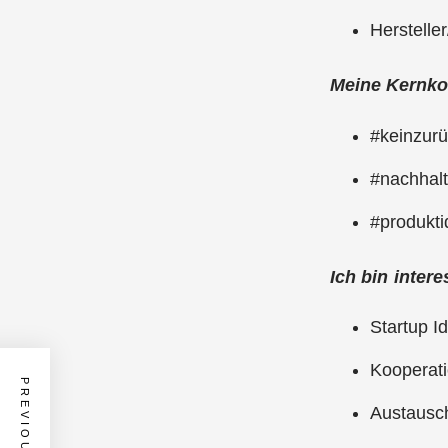
Herstelle
Meine Kernko
#keinzur
#nachhalt
#produkt
Ich bin intere
Startu
Kooper
Austausc