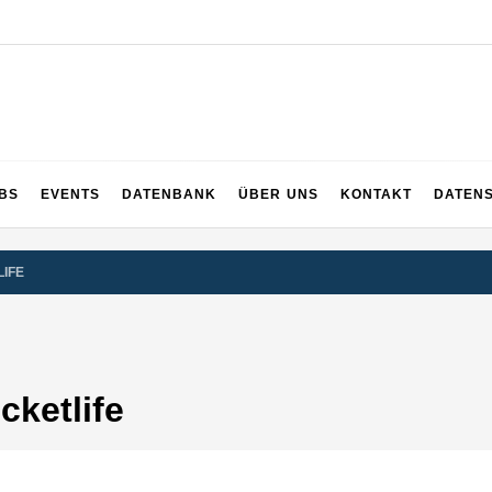
UPS
 und dem ganzen Sauerland
BS
EVENTS
DATENBANK
ÜBER UNS
KONTAKT
DATEN
LIFE
cketlife