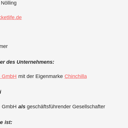
 Nölling
ketlife.de
mer
der des Unternehmens:
fe GmbH
mit der Eigenmarke
Chinchilla
i
fe GmbH
als
geschäftsführender Gesellschafter
 ist: