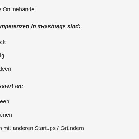
r/ Onlinehandel
mpetenzen in #Hashtags sind:
ück
ig
ideen
ssiert an:
p Ideen
ationen
h mit anderen Startups / Gründern