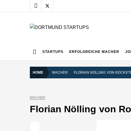
Skip
to
content
DORTMUND START
Alles rund um die Startupszene bei uns in Dortmund
STARTUPS
ERFOLGREICHE MACHER
JO
HOME
MACHER
FLORIAN NÖLLING VON ROCKET
MACHER
Florian Nölling von Ro