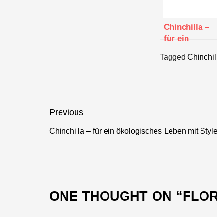
Chinchilla –
für ein
ökologisches
Tagged
Chinchil
Leben mit
Style
Beitragsnavigation
Previous
Chinchilla – für ein ökologisches Leben mit Styl
Previous
post:
ONE THOUGHT ON “
FLOR