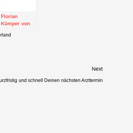
Florian
Kümper von
Finanzritter
rland
Next
urzfristig und schnell Deinen nächsten Arzttermin
Next
post:
”