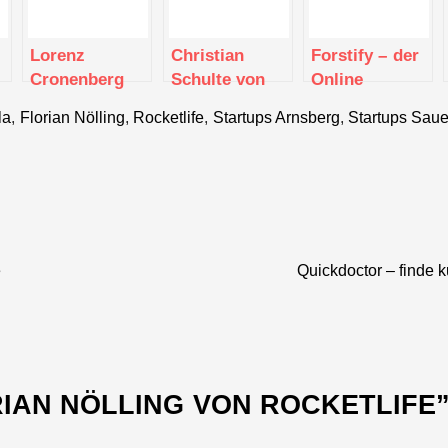
Lorenz
Christian
Forstify – der
Cronenberg
Schulte von
Online
von SEATRAC
Hofladen-
Marktplatz für
la
,
Florian Nölling
,
Rocketlife
,
Startups Arnsberg
,
Startups Saue
Sauerland.de
den Rohholz-
Handel
e
Quickdoctor – finde k
IAN NÖLLING VON ROCKETLIFE