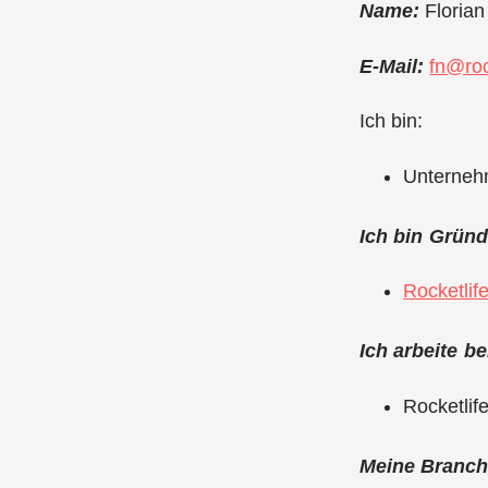
Name:
Florian
E-Mail:
fn@roc
Ich bin:
Unterneh
Ich bin Grün
Rocketli
Ich arbeite be
Rocketli
Meine Branche